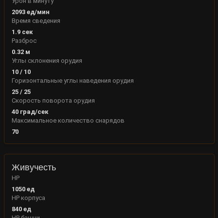
Урон в минуту
2093
ед/мин
Время сведения
1.9
сек
Разброс
0.32
м
Углы склонения орудия
10
/
10
Горизонтальные углы наведения орудия
25
/
25
Скорость поворота орудия
40
град/сек
Максимальное количество снарядов
70
Живучесть
HP
1050
ед
HP корпуса
840
ед
HP башни