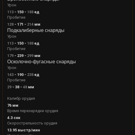
Урон
113
-
150
-
188
ед
Пробитие
128
-
171
-
214
мм
Подкалиберные снаряды
Урон
113
-
150
-
188
ед
Пробитие
179
-
239
-
299
мм
Осколочно-фугасные снаряды
Урон
143
-
190
-
238
ед
Пробитие
29
-
38
-
48
мм
Калибр орудия
76
мм
Время перезарядки орудия
4.3
сек
Скорострельность орудия
13.95
выстр/мин