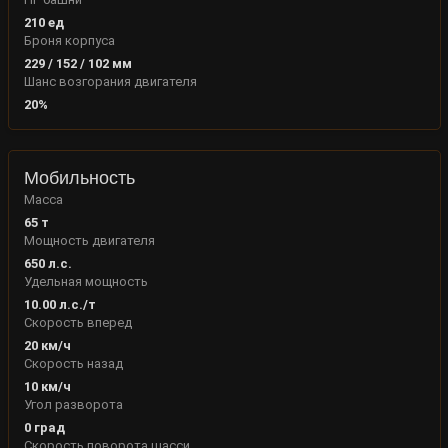
210
ед
Броня корпуса
229
/
152
/
102
мм
Шанс возгорания двигателя
20
%
Мобильность
Масса
65
т
Мощность двигателя
650
л.с.
Удельная мощность
10.00
л.с./т
Скорость вперед
20
км/ч
Скорость назад
10
км/ч
Угол разворота
0
град
Скорость поворота шасси