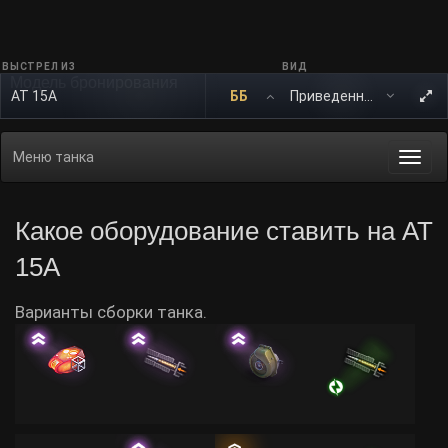
ВЫСТРЕЛ ИЗ
ВИД
Модель бронирования
AT 15A
ББ
Меню танка
Togg
navi
Какое оборудование ставить на AT
15A
Варианты сборки танка.