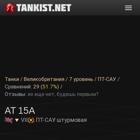
Togg
navi
Танки
/
Великобритания
/
7 уровень
/
ПТ-САУ
/
Сравнений:
29 (
51.7%
)
/
Отзывы:
их еще нет, будешь первым?
AT 15A
VII
ПТ-САУ штурмовая