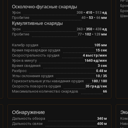
HP 
Бро
Осколочно-фугасные снаряды
Бро
Урон
308
-
410
-
513
ед
Шан
Пробитие
40
-
53
-
66
мм
Кумулятивные снаряды
Урон
263
-
350
-
438
ед
Пробитие
77
-
102
-
128
мм
Калибр орудия
105
мм
Время перезарядки орудия
15
сек
Скорострельность орудия
4
выстр/мин
Урон в минуту
1640
ед/мин
Время сведения
3
сек
Разброс
0.48
м
Углы склонения орудия
10
/
35
Горизонтальные углы наведения орудия
180
/
180
Скорость поворота орудия
35
град/сек
Максимальное количество снарядов
66
Обнаружение
Эк
Дальность обзора
340
м
Ком
Дальность связи
400
м
Нав