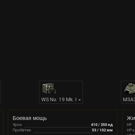
WS No. 19 Mk. I
M3A
Боевая мощь
Жи
Урон
410 / 350
ед
HP
Пробитие
53 / 102
мм
HP 