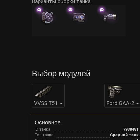
Варианты сборки танка.
Выбор модулей
VVSS T51
Ford GAA-2
Основное
ID танка
7938481
Тип танка
Средний танк