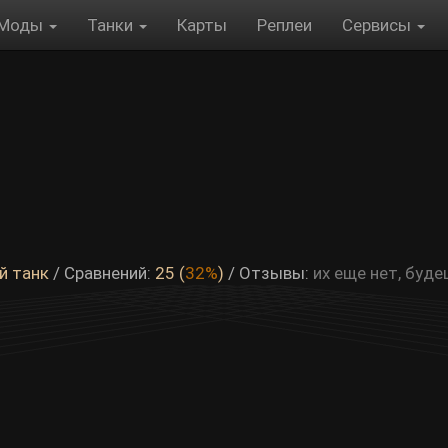
Моды
Танки
Карты
Реплеи
Сервисы
й танк
/ Сравнений:
25 (
32%
)
/
Отзывы:
их еще нет, буд