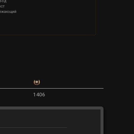
вод
ист
яжающий
1406