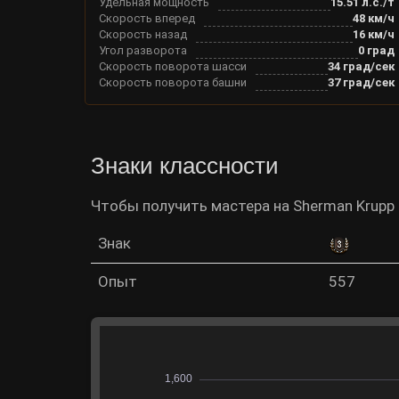
Удельная мощность
15.51
л.с./т
Скорость вперед
48
км/ч
Скорость назад
16
км/ч
Угол разворота
0
град
Скорость поворота шасси
34
град/сек
Скорость поворота башни
37
град/сек
Знаки классности
Чтобы получить мастера на Sherman Krupp 
Знак
Опыт
557