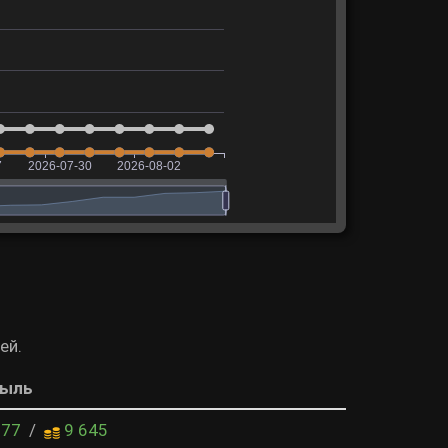
ей.
быль
677
/
9 645