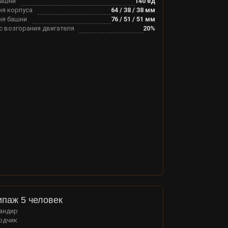
башни
140
ед
ня корпуса
64
/
38
/
38
мм
ня башни
76
/
51
/
51
мм
с возгорания двигателя
20
%
ипаж 5 человек
андир
одчик