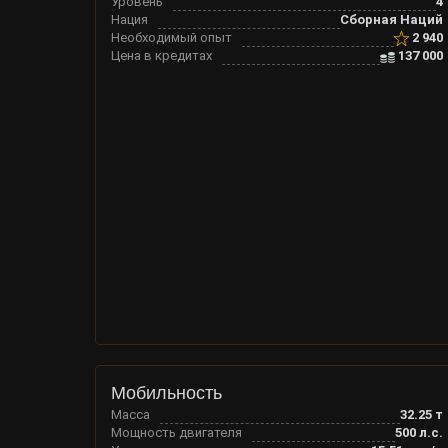
Уровень
4
Нация
Сборная Наций
Необходимый опыт
2 940
Цена в кредитах
137 000
Мобильность
Масса
32.25
т
Мощность двигателя
500
л.с.