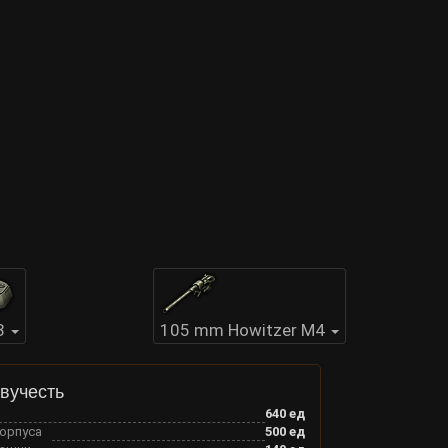
3
105 mm Howitzer M4
вучесть
640
ед
корпуса
500
ед