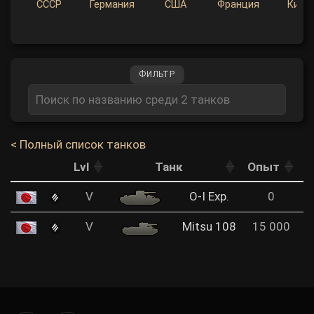
СССР
Германия
США
Франция
Кита
ФИЛЬТР
< Полный список танков
Lvl
Танк
Опыт
V
O-I Exp.
0
V
Mitsu 108
15 000